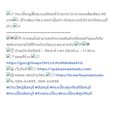
กระเบื้องปูพื้นแบรนด์คอตโต้ ขนาด 12×12 ลดเหลือเพียง 99
บาท
ย้ำ! เพียง 99 บาทเท่านั้นค่าา ช้าหมด อดได้ราคาดีๆแบบนี้
น้าา
••••••••••••••••••••••••••••••••••••••••••
หากสนใจสามารถเข้ามาชมสินค้าหรือขอคำแนะนำกับ
พนักงานขายได้ที่ร้านบ้านวัสดุ ถ.พระยาตรัง
ร้านเปิดวันจันทร์ – วันเสาร์ เวลา 08.30 น. – 17.30 น.
แผนที่ร้าน
https://goo.gl/maps/9VLUtJhURdm8sd4Y8
เว็บไซต์
https://npabaanwatsadu.com/
Inbox เพจบ้านวัสดุ
https://m.me/baanwatsadu
039-324135 , 039-324136
#บ้านวัสดุจันทบุรี
#จันทบุรี
#กระเบื้องสุขภัณฑ์จันทบุรี
#กระเบื้องจันทบุรี
#ร้านกระเบื้อง
#กระเบื้อง
#สุขภัณฑ์