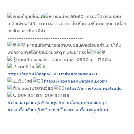
แกก็ถูกเกิ้นนน!
กระเบื้อง 60×60 แกรนิตโต้ ครีมเรียบ
เหลือเพียง 148.- บาท ต่อ ตร.ม. เท่านั้น ซื้อเยอะซื้อมาก ถูกกว่านี้อีก
นะ จับจองได้เลยพี่จ๋า
••••••••••••••••••••••••••••••••••••••••••
หากสนใจสามารถเข้ามาชมสินค้าหรือขอคำแนะนำกับ
พนักงานขายได้ที่ร้านบ้านวัสดุ ถ.พระยาตรัง
ร้านเปิดวันจันทร์ – วันเสาร์ เวลา 08.30 น. – 17.30 น.
แผนที่ร้าน
https://goo.gl/maps/9VLUtJhURdm8sd4Y8
เว็บไซต์
https://npabaanwatsadu.com/
Inbox เพจบ้านวัสดุ
https://m.me/baanwatsadu
039-324135 , 039-324136
#บ้านวัสดุจันทบุรี
#จันทบุรี
#กระเบื้องสุขภัณฑ์จันทบุรี
#กระเบื้องจันทบุรี
#ร้านกระเบื้อง
#กระเบื้อง
#สุขภัณฑ์