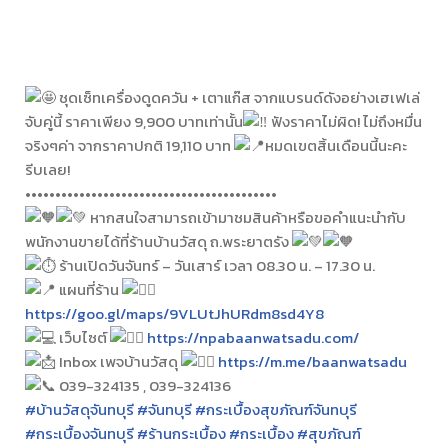
ชุดเซ็ทเครื่องดูดควัน + เตาแก๊ส จากแบรนด์ดังอย่างเฮเฟเล่
จับคู่นี้ ราคาเพียง 9,900 บาทเท่านั้น
ฟังราคาไม่ผิด! ไม่ถึงหมื่น
จริงๆค่า จากราคาปกติ 19,110 บาท
หมดเขตสิ้นเดือนนี้นะคะ
รีบเลย!
••••••••••••••••••••••••••••••••••••••••••
หากสนใจสามารถเข้ามาชมสินค้าหรือขอคำแนะนำกับ
พนักงานขายได้ที่ร้านบ้านวัสดุ ถ.พระยาตรัง
ร้านเปิดวันจันทร์ – วันเสาร์ เวลา 08.30 น. – 17.30 น.
แผนที่ร้าน
https://goo.gl/maps/9VLUtJhURdm8sd4Y8
เว็บไซต์
https://npabaanwatsadu.com/
Inbox เพจบ้านวัสดุ
https://m.me/baanwatsadu
039-324135 , 039-324136
#บ้านวัสดุจันทบุรี
#จันทบุรี
#กระเบื้องสุขภัณฑ์จันทบุรี
#กระเบื้องจันทบุรี
#ร้านกระเบื้อง
#กระเบื้อง
#สุขภัณฑ์