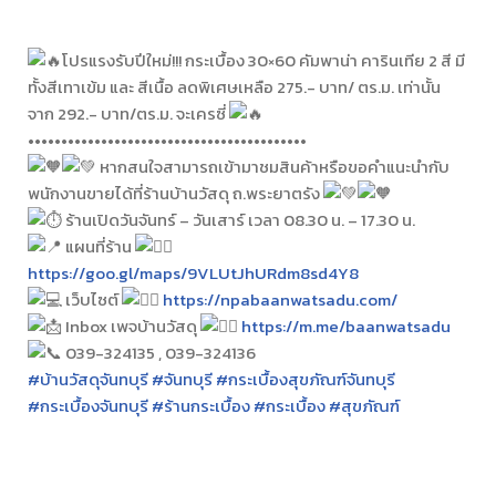
โปรแรงรับปีใหม่!!! กระเบื้อง 30×60 คัมพาน่า คารินเทีย 2 สี มี
ทั้งสีเทาเข้ม และ สีเนื้อ ลดพิเศษเหลือ 275.- บาท/ ตร.ม. เท่านั้น
จาก 292.- บาท/ตร.ม. จะเครซี่
••••••••••••••••••••••••••••••••••••••••••
หากสนใจสามารถเข้ามาชมสินค้าหรือขอคำแนะนำกับ
พนักงานขายได้ที่ร้านบ้านวัสดุ ถ.พระยาตรัง
ร้านเปิดวันจันทร์ – วันเสาร์ เวลา 08.30 น. – 17.30 น.
แผนที่ร้าน
https://goo.gl/maps/9VLUtJhURdm8sd4Y8
เว็บไซต์
https://npabaanwatsadu.com/
Inbox เพจบ้านวัสดุ
https://m.me/baanwatsadu
039-324135 , 039-324136
#บ้านวัสดุจันทบุรี
#จันทบุรี
#กระเบื้องสุขภัณฑ์จันทบุรี
#กระเบื้องจันทบุรี
#ร้านกระเบื้อง
#กระเบื้อง
#สุขภัณฑ์