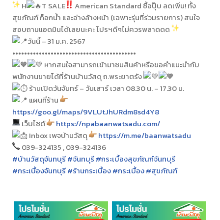
H
T SALE
American Standard ซื้อปุ๊บ ลดเพิ่ม! ทั้ง
สุขภัณฑ์ ก็อกน้ำ และอ่างล้างหน้า (เฉพาะรุ่นที่ร่วมรายการ) สนใจ
สอบถามแอดมินได้เลยนะคะ โปรฯดีๆไม่ควรพลาดดด
วันนี้ – 31 ม.ค. 2567
••••••••••••••••••••••••••••••••••••••••••
หากสนใจสามารถเข้ามาชมสินค้าหรือขอคำแนะนำกับ
พนักงานขายได้ที่ร้านบ้านวัสดุ ถ.พระยาตรัง
ร้านเปิดวันจันทร์ – วันเสาร์ เวลา 08.30 น. – 17.30 น.
แผนที่ร้าน
https://goo.gl/maps/9VLUtJhURdm8sd4Y8
เว็บไซต์
https://npabaanwatsadu.com/
Inbox เพจบ้านวัสดุ
https://m.me/baanwatsadu
039-324135 , 039-324136
#บ้านวัสดุจันทบุรี
#จันทบุรี
#กระเบื้องสุขภัณฑ์จันทบุรี
#กระเบื้องจันทบุรี
#ร้านกระเบื้อง
#กระเบื้อง
#สุขภัณฑ์