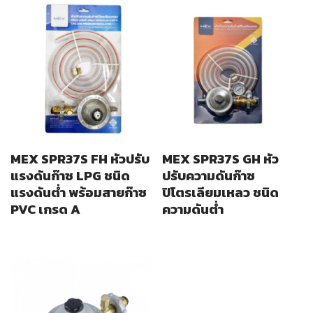
MEX SPR37S FH หัวปรับ
MEX SPR37S GH หัว
แรงดันก๊าซ LPG ชนิด
ปรับความดันก๊าซ
แรงดันต่ำ พร้อมสายก๊าซ
ปิโตรเลียมเหลว ชนิด
PVC เกรด A
ความดันต่ำ