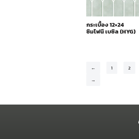
กระเบื้อง 12×24
ซิมโฟนี เบซิล (HYG)
←
1
2
→