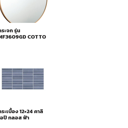
กระจก รุ่น
MF3609GD COTTO
กระเบื้อง 12×24 คาลิ
โอปี กลอส ฟ้า