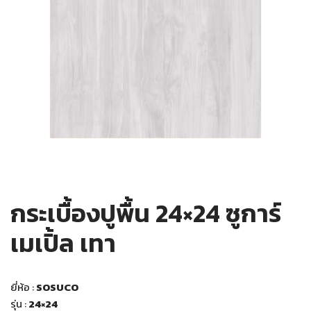
กระเบื้องปูพื้น 24×24 ซูการ์
เมเปิ้ล เทา
ยี่ห้อ :
SOSUCO
รุ่น :
24×24