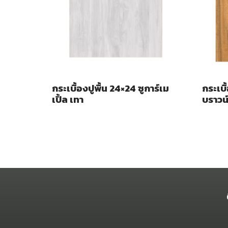
กระเบื้องปูพื้น 24×24 ซูการ์เม
กระเบื
เปิ้ล เทา
บราวน