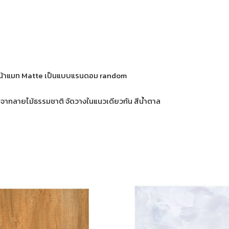
าน หน้าแมท Matte เป็นแบบแรนดอม random
บจากลายไม้ธรรมชาติ จัดวางในแนวเดียวกัน สีน้ำตาล