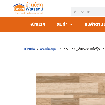
Skip
to
หน้าแรก
สินค้า
สินค้าตาม
content
หน้าหลัก
\
กระเบื้องปูพื้น
\
กระเบื้องปูพื้น16×16 เลโก้วู๊ด บร