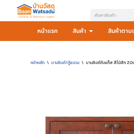
Skip
to
หน้าแรก
สินค้า
สินค้าตาม
content
หน้าหลัก
\
บานซิงค์/ตู้แขวน
\
บานซิงค์ถังแก็ส สีไม้สัก 