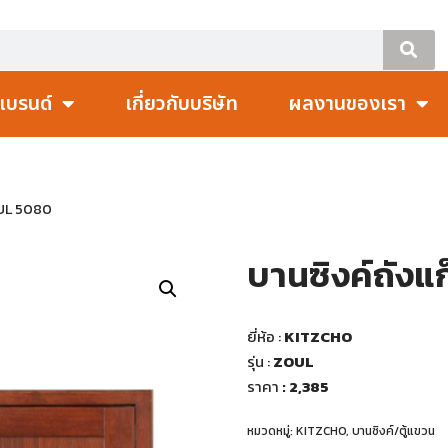
แบรนด์
เกี่ยวกับบริษัท
ผลงานของเรา
ZOUL 5080
บานซิงค์ถังแ
ยี่ห้อ :
KITZCHO
รุ่น :
ZOUL
ราคา
: 2,385
หมวดหมู่:
KITZCHO
,
บานซิงค์/ตู้แขวน