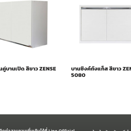
นคู่บานเปิด สีขาว ZENSE
บานซิงค์ถังแก็ส สีขาว Z
5080