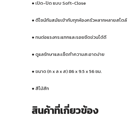
●
เปิด-ปิด แบบ Soft-Close
●
ดีไซน์ทันสมัยเข้ากับทุกห้องครัวหลากหลายสไตล์
●
ทนต่อแรงกระแทกและรอยขีดข่วนได้ดี
●
ดูแลรักษาและเช็ดทำความสะอาดง่าย
●
ขนาด (ก x ล x ส) 86 x 9.5 x 56 ซม.
●
สีไม้สัก
สินค้าที่เกี่ยวข้อง