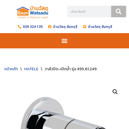
Skip
to
039 324 135
บ้านวัสดุ จันทบุรี
บ้านวัสดุ จันทบุรี
content
หน้าหลัก
\
HAFELE
\
วาล์วปิด-เปิดน้ำ รุ่น 495.61.249