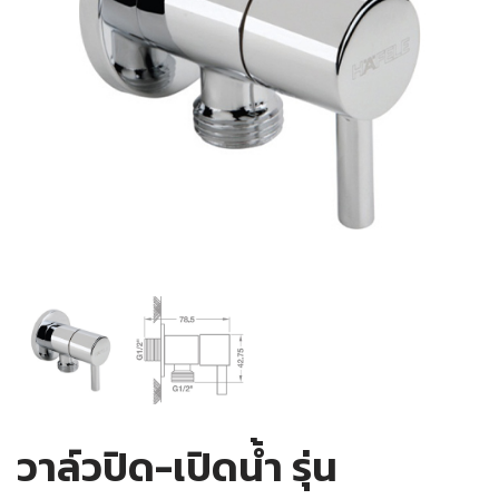
วาล์วปิด-เปิดน้ำ รุ่น