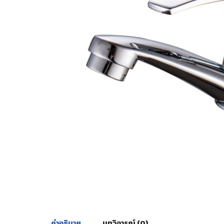
คำอธิบาย
บทวิจารณ์ (0)