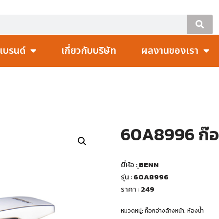
แบรนด์
เกี่ยวกับบริษัท
ผลงานของเรา
60A8996 ก๊อก
ยี่ห้อ :
ฺBENN
รุ่น :
60A8996
ราคา :
249
หมวดหมู่:
ก๊อกอ่างล้างหน้า
,
ห้องน้ำ