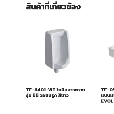
สินค้าที่เกี่ยวข้อง
TF-6401-WT โถปัสสาวะชาย
TF-05
รุ่น มินิ วอชบรูค สีขาว
แบบแข
EVOL