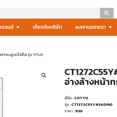
แบรนด์
เกี่ยวกับบริษัท
ผลงานของเรา
ทรงสูง(น้ำเย็น) รุ่น TITUS
CT1272C55Y
อ่างล้างหน้าทร
ยี่ห้อ :
COTTO
รุ่น :
CT1272C55Y#SA(HM)
ราคา
:
930