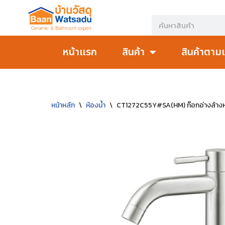
Skip
to
หน้าแรก
สินค้า
สินค้าตาม
content
หน้าหลัก
\
ห้องน้ำ
\
CT1272C55Y#SA(HM) ก๊อกอ่างล้างหน้า