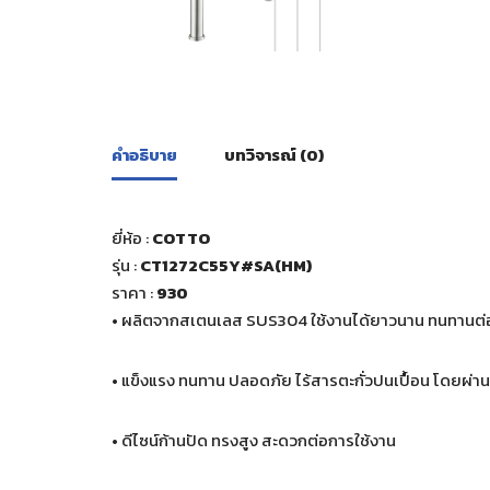
คำอธิบาย
บทวิจารณ์ (0)
ยี่ห้อ :
COTTO
รุ่น :
CT1272C55Y#SA(HM)
ราคา
:
930
• ผลิตจากสเตนเลส SUS304 ใช้งานได้ยาวนาน ทนทานต่
• แข็งแรง ทนทาน ปลอดภัย ไร้สารตะกั่วปนเปื้อน โดยผ
• ดีไซน์ก้านปัด ทรงสูง สะดวกต่อการใช้งาน