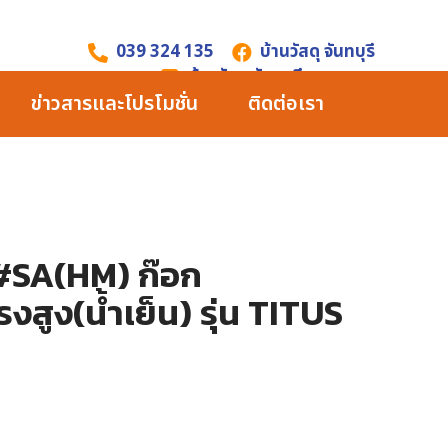
039 324 135
บ้านวัสดุ จันทบุรี
บ้านวัสดุ จันทบุรี
ข่าวสารและโปรโมชั่น
ติดต่อเรา
#SA(HM) ก๊อก
งสูง(น้ำเย็น) รุ่น TITUS