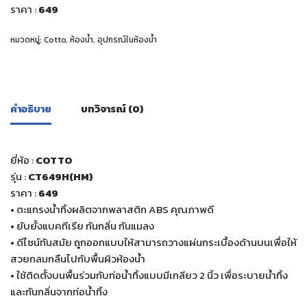
ราคา
:
649
หมวดหมู่:
Cotto
,
ห้องน้ำ
,
อุปกรณ์ในห้องน้ำ
คำอธิบาย
บทวิจารณ์ (0)
ยี่ห้อ :
COTTO
รุ่น :
CT649H(HM)
ราคา
:
649
• ตะแกรงน้ำทิ้งผลิตจากพลาสติก ABS คุณภาพดี
• ยับยั้งแบคทีเรีย กันกลิ่น กันแมลง
• ดีไซน์ทันสมัย ถูกออกแบบให้สามารถวางแผ่นกระเบื้องด้านบนเพื่อให้
สวยกลมกลืนไปกับพื้นผิวห้องน้ำ
• ใช้ติดตั้งบนพื้นร่วมกับท่อน้ำทิ้งแบบมีเกลียว 2 นิ้ว เพื่อระบายน้ำทิ้ง
และกันกลิ่นจากท่อน้ำทิ้ง