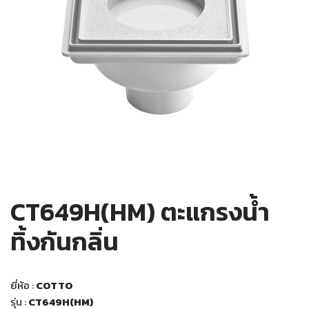
CT649H(HM) ตะแกรงน้ำ
ทิ้งกันกลิ่น
ยี่ห้อ :
COTTO
รุ่น :
CT649H(HM)