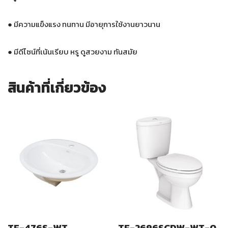
● มีความแข็งแรง ทนทาน มีอายุการใช้งานยาวนาน
● มีดีไซน์ที่เน้นเรียบ หรู ดูสวยงาม ทันสมัย
สินค้าที่เกี่ยวข้อง
TF-476S-WT
TF-2696SCDW-WT-0