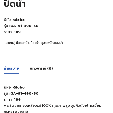
ปิดน้ำ
ยี่ห้อ :
Globo
รุ่น :
GA-91-490-50
ราคา :
189
หมวดหมู่:
ก๊อกฝักบัว
,
ห้องน้ำ
,
อุปกรณ์ในห้องน้ำ
คำอธิบาย
บทวิจารณ์ (0)
ยี่ห้อ :
Globo
รุ่น :
GA-91-490-50
ราคา :
189
● ผลิตจากทองเหลืองแท้ 100% คุณภาพสูง ชุบผิวด้วยโครเมี่ยม
หรูหรา สวยงาม