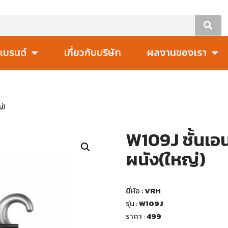
แบรนด์
เกี่ยวกับบริษัท
ผลงานของเรา
่)
W109J ชั้นเอ
ผนัง(ใหญ่)
ยี่ห้อ :
VRH
รุ่น :
W109J
ราคา :
499