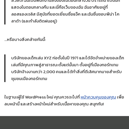
สวัสดี! ฉันเป็นพนักงานส่งของในตอนกลางวัน ปรารถนาเป็นนัก
แสดงในตอนกลางคืน และนี่คือเว็บของฉัน ฉันอาศัยอยู่ที่
ลอสแองเจลิส มีสุนัขที่ยอดเยี่ยมชื่อแจ๊ค และฉันชื่นชอบพีน่า โค
ลาด้า (และกำลังติดฝนอยู่)
…หรือบางสิ่งคล้ายกันนี้:
บริษัทของเด็กเล่น XYZ ก่อตั้งในปี 1971 และได้จัดจำหน่ายของเด็ก
เล่นที่มีคุณภาพสู่สาธารณะตั้งแต่นั้นมา ตั้งอยู่ที่เมืองกอร์ทเทม
บริษัทจ้างงานกว่า 2,000 คนและได้ทำสิ่งที่ดีเลิศมากมายสำหรับ
ชุมชนเมืองกอร์ทเทม
ในฐานะผู้ใช้ WordPress ใหม่ คุณควรจะไปที่
หน้าควบคุมของคุณ
เพื่อ
ลบหน้านี้ และสร้างหน้าใหม่สำหรับเนื้อหาของคุณ สนุกกัน!