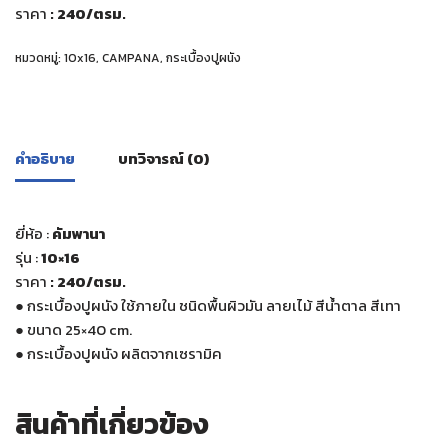
ราคา
: 240
/ตรม.
หมวดหมู่:
10x16
,
CAMPANA
,
กระเบื้องปูผนัง
คำอธิบาย
บทวิจารณ์ (0)
ยี่ห้อ :
คัมพานา
รุ่น :
10×16
ราคา
: 240
/ตรม.
●
กระเบื้องปูผนัง ใช้ภายใน ชนิดพื้นผิวมัน ลายเไม้ สีน้ำตาล สีเทา
●
ขนาด 25×40 cm.
●
กระเบื้องปูผนัง ผลิตจากเซรามิค
สินค้าที่เกี่ยวข้อง