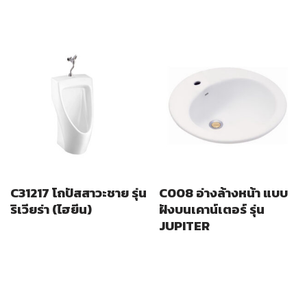
C31217 โถปัสสาวะชาย รุ่น
C008 อ่างล้างหน้า แบบ
ริเวียร่า (ไฮยีน)
ฝังบนเคาน์เตอร์ รุ่น
JUPITER