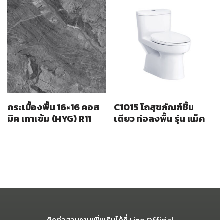
กระเบื้องพื้น 16×16 คอส
C1015 โถสุขภัณฑ์ชิ้น
มิค เทาเข้ม (HYG) R11
เดียว ท่อลงพื้น รุ่น แม็ค