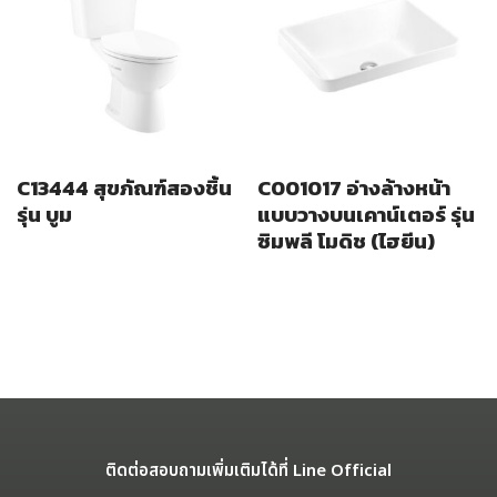
C13444 สุขภัณฑ์สองชิ้น
C001017 อ่างล้างหน้า
รุ่น บูม
แบบวางบนเคาน์เตอร์ รุ่น
ซิมพลี โมดิช (ไฮยีน)
ติดต่อสอบถามเพิ่มเติมได้ที่ Line Official