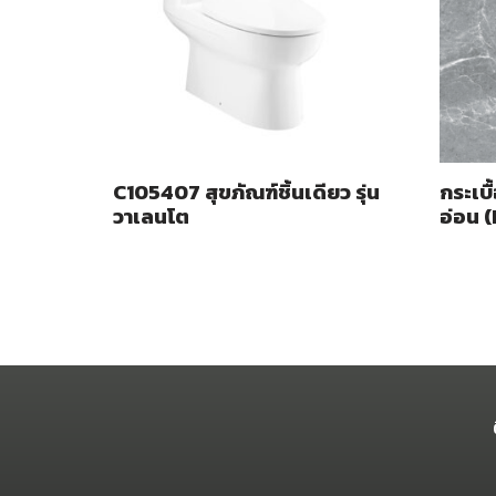
C105407 สุขภัณฑ์ชิ้นเดียว รุ่น
กระเบื
วาเลนโต
อ่อน 