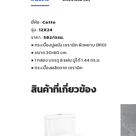
ยี่ห้อ :
Cotto
รุ่น :
12X24
ราคา :
582
/ตรม.
●
กระเบื้องปูผนัง เซรามิค ผิวหยาบ (R10)
●
ขนาด 30×60 cm.
●
1 กล่อง บรรจุ 8 แผ่น ปูได้ 1.44 ตร.ม.
●
กระเบื้องผลิตจาก เซรามิค
สินค้าที่เกี่ยวข้อง