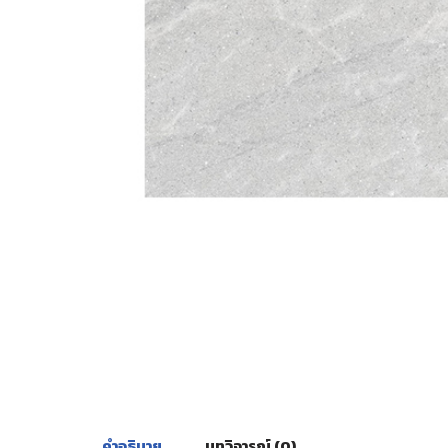
คำอธิบาย
บทวิจารณ์ (0)