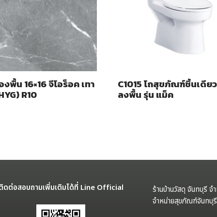
้องพื้น 16×16 จีโอร็อค เทา
C1015 โถสุขภัณฑ์ชิ้นเดียว
(HYG) R10
ลงพื้น รุ่น แม็ค
ติดต่อสอบถามเพิ่มเติมได้ที่ Line Official
ร้านบ้านวัสดุ จันทบุรี จ
จำหน่ายสุขภัณฑ์จันทบุ