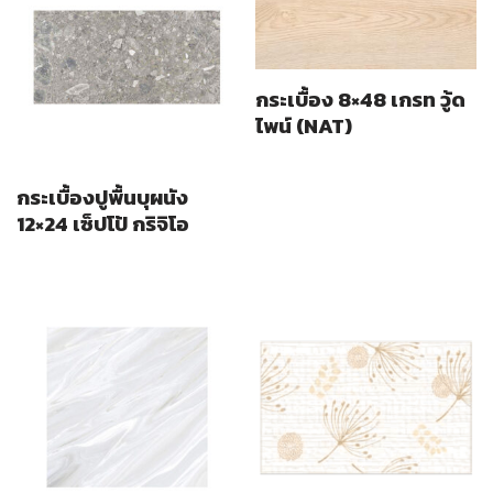
กระเบื้อง 8×48 เกรท วู้ด
ไพน์ (NAT)
กระเบื้องปูพื้นบุผนัง
12×24 เซ็ปโป้ กริจิโอ