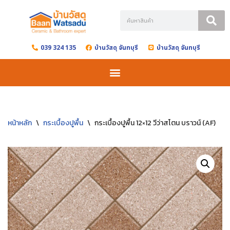
Skip
to
039 324 135
บ้านวัสดุ จันทบุรี
บ้านวัสดุ จันทบุรี
content
หน้าหลัก
\
กระเบื้องปูพื้น
\
กระเบื้องปูพื้น 12×12 วีว่าสโตน บราวน์ (AF)