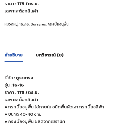
ราคา
: 175
/ตร.ม.
เฉพาะสต็อกสินค้า
หมวดหมู่:
16x16
,
Duragres
,
กระเบื้องปูพื้น
คำอธิบาย
บทวิจารณ์ (0)
ยี่ห้อ :
ดูราเกรส
รุ่น :
16×16
ราคา
: 175
/ตร.ม.
เฉพาะสต็อกสินค้า
●
กระเบื้องปูพื้น ใช้ภายใน ชนิดพื้นผิวเงา กระเบื้องสีฟ้า
●
ขนาด 40×40 cm.
●
กระเบื้องปูพื้น ผลิตจากเซรามิค