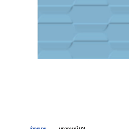
คำอธิบาย
บทวิจารณ์ (0)