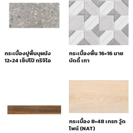
กระเบื้องปูพื้นบุผนัง
กระเบื้องพื้น 16×16 มาย
12×24 เซ็ปโป้ กริจิโอ
บัดดี้ เทา
กระเบื้อง 8×48 เกรท วู้ด
ไพน์ (NAT)