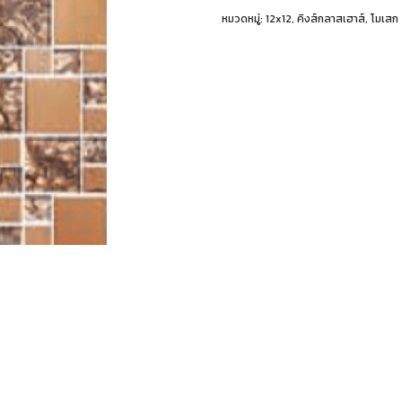
หมวดหมู่:
12x12
,
คิงส์กลาสเฮาส์
,
โมเสก