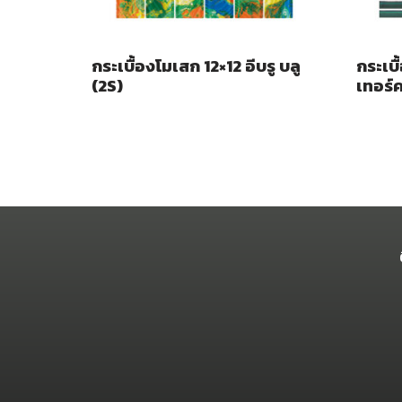
กระเบื้องโมเสก 12×12 อีบรู บลู
กระเบื
(2S)
เทอร์