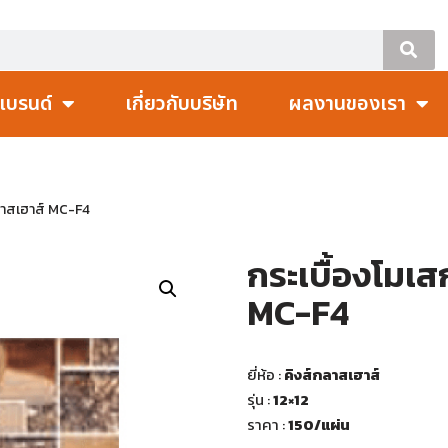
แบรนด์
เกี่ยวกับบริษัท
ผลงานของเรา
กลาสเฮาส์ MC-F4
กระเบื้องโมเส
MC-F4
ยี่ห้อ :
คิงส์กลาสเฮาส์
รุ่น :
12×12
ราคา :
150
/แผ่น