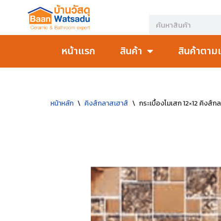
Skip
to
หน้าแรก
สินค้า
สินค้าตาม
content
หน้าหลัก
\
คิงส์กลาสเฮาส์
\
กระเบื้องโมเสก 12×12 คิงส์