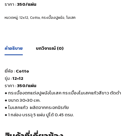
ราคา :
350
/แผ่น
หมวดหมู่:
12x12
,
Cotto
,
กระเบื้องปูผนัง
,
โมเสก
คำอธิบาย
บทวิจารณ์ (0)
ยี่ห้อ :
Cotto
รุ่น :
12×12
ราคา :
350
/แผ่น
●
กระเบื้องตกแต่งปูผนังโมเสค กระเบื้องโมเสคแก้วสีขาว ตัดดำ
●
ขนาด 30×30 cm.
●
โมเสคแก้ว ผลิตจากกระจกนิรภัย
●
1 กล่อง บรรจุ 5 แผ่น ปูได้ 0.45 ตรม.
สินค้าที่เกี่ยวข้อง