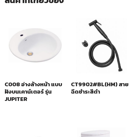
C008 อ่างล้างหน้า แบบ
CT9902#BL(HM) สาย
ฝังบนเคาน์เตอร์ รุ่น
ฉีดชำระสีดำ
JUPITER