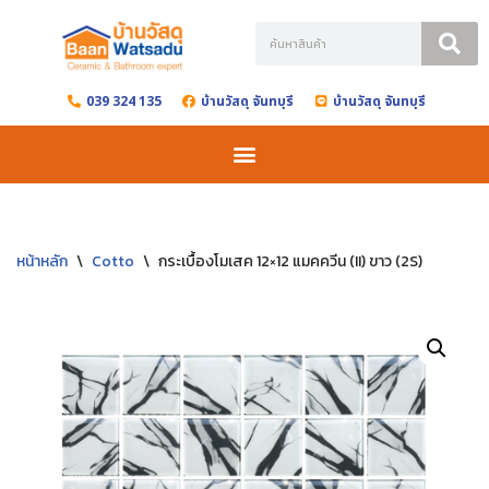
Skip
to
039 324 135
บ้านวัสดุ จันทบุรี
บ้านวัสดุ จันทบุรี
content
หน้าหลัก
\
Cotto
\
กระเบื้องโมเสค 12×12 แมคควีน (II) ขาว (2S)