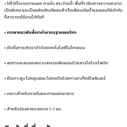
• ใช้ได้ทั้งงานภายนอก ภายใน สระว่ายน้ำ พื้นที่ๆ ต้องการความสะอาด
เป็นพิเศษ และเป็นผลิตภัณฑ์ผสมสำเร็จเพียงเติมน้ำและผสมให้เข้ากัน
ก็สามารถใช้งานได้ทันที
•
กาวยาแนวยับยั้งราดำมาตรฐานอเมริกา
• ยับยั้งการเกิดราดำด้วยเทคโนโลยีไมโครแบน
• ลดการสะสมของคราบสกปรกฝังแน่นด้วยสารไฮโดรโฟบิก
• ยึดเกาะสูง ไม่หลุดล่อน ไม่หดตัวด้วยกาวลาเท็กซ์โพลิเมอร์
• เหมาะสำหรับภายในและภายนอกอาคาร
• สำหรับร่องยาแนวขนาด 1-7 มม.