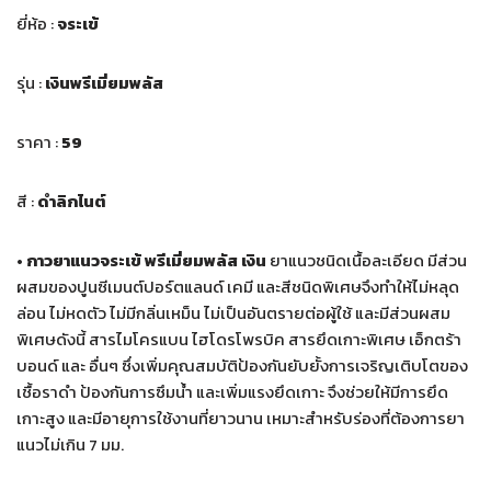
ยี่ห้อ :
จระเข้
รุ่น :
เงินพรีเมี่ยมพลัส
ราคา :
59
สี :
ดำลิกไนต์
•
กาวยาแนวจระเข้
พรีเมี่ยมพลัส
เงิน
ยาแนวชนิดเนื้อละเอียด มีส่วน
ผสมของปูนซีเมนต์ปอร์ตแลนด์ เคมี และสีชนิดพิเศษจึงทำให้ไม่หลุด
ล่อน ไม่หดตัว ไม่มีกลิ่นเหม็น ไม่เป็นอันตรายต่อผู้ใช้ และมีส่วนผสม
พิเศษดังนี้ สารไมโครแบน ไฮโดรโพรบิค สารยึดเกาะพิเศษ เอ็กตร้า
บอนด์ และ อื่นๆ ซึ่งเพิ่มคุณสมบัติป้องกันยับยั้งการเจริญเติบโตของ
เชื้อราดำ ป้องกันการซึมน้ำ และเพิ่มแรงยึดเกาะ จึงช่วยให้มีการยึด
เกาะสูง และมีอายุการใช้งานที่ยาวนาน เหมาะสำหรับร่องที่ต้องการยา
แนวไม่เกิน 7 มม.