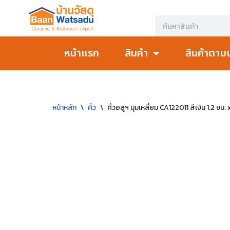
Skip
to
หน้าแรก
สินค้า
สินค้าตาม
content
หน้าหลัก
\
คิ้ว
\
คิ้วอลูฯ มุมเหลี่ยม CA122011 สีเงิน 1.2 ซม. 