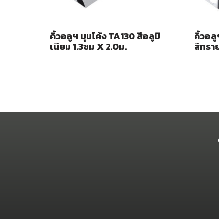
คิ้วอลูฯ มุมโค้ง TA130 สีอลูมิ
คิ้วอล
เนียม 1.3ซม X 2.0ม.
สีทราย