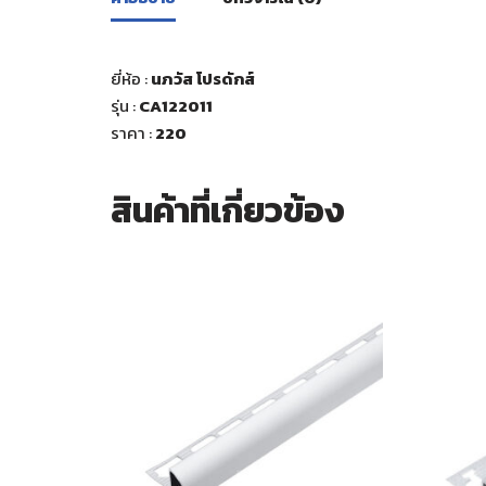
ยี่ห้อ :
นภวัส โปรดักส์
รุ่น :
CA122011
ราคา :
220
สินค้าที่เกี่ยวข้อง