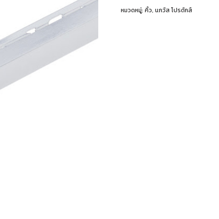
หมวดหมู่:
คิ้ว
,
นภวัส โปรดักส์