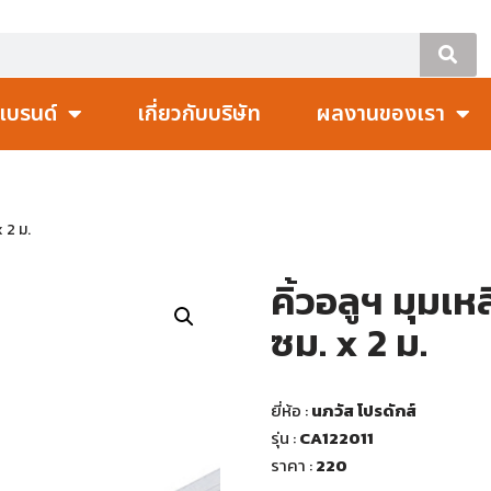
แบรนด์
เกี่ยวกับบริษัท
ผลงานของเรา
x 2 ม.
คิ้วอลูฯ มุมเห
ซม. x 2 ม.
ยี่ห้อ :
นภวัส โปรดักส์
รุ่น :
CA122011
ราคา :
220