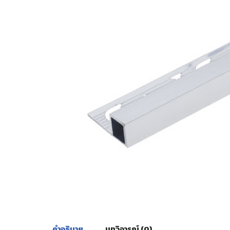
คำอธิบาย
บทวิจารณ์ (0)