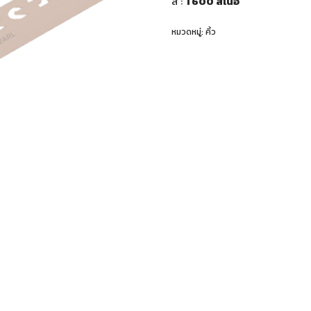
สี
:
T600 สีเนื้อ
หมวดหมู่:
คิ้ว