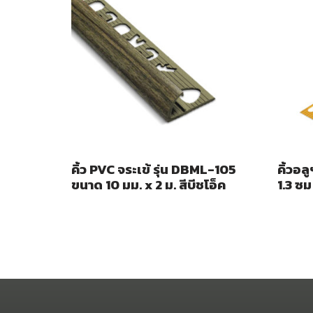
คิ้ว PVC จระเข้ รุ่น DBML-105
คิ้วอล
ขนาด 10 มม. x 2 ม. สีบีชโอ็ค
1.3 ซม