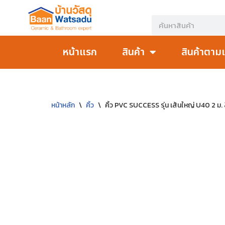
Skip
to
หน้าแรก
สินค้า
สินค้าตาม
content
หน้าหลัก
\
คิ้ว
\
คิ้ว PVC SUCCESS รุ่น เส้นใหญ่ U40 2 ม. ส