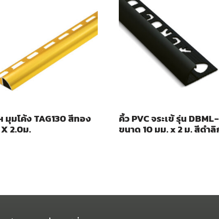
ูฯ มุมโค้ง TAG130 สีทอง
คิ้ว PVC จระเข้ รุ่น DBML
 X 2.0ม.
ขนาด 10 มม. x 2 ม. สีดำลิ