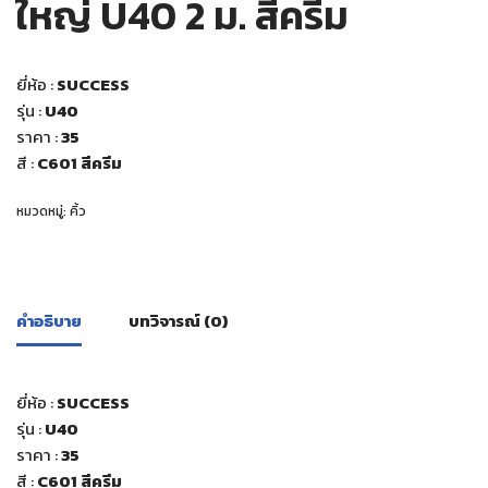
ใหญ่ U40 2 ม. สีครีม
ยี่ห้อ :
SUCCESS
รุ่น :
U40
ราคา :
35
สี
:
C601 สีครีม
หมวดหมู่:
คิ้ว
คำอธิบาย
บทวิจารณ์ (0)
ยี่ห้อ :
SUCCESS
รุ่น :
U40
ราคา :
35
สี
:
C601 สีครีม