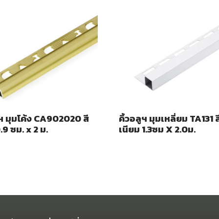
ูฯ มุมโค้ง CA902020 สี
คิ้วอลูฯ มุมเหลี่ยม TA131 ส
9 ซม. x 2 ม.
เนียม 1.3ซม X 2.0ม.