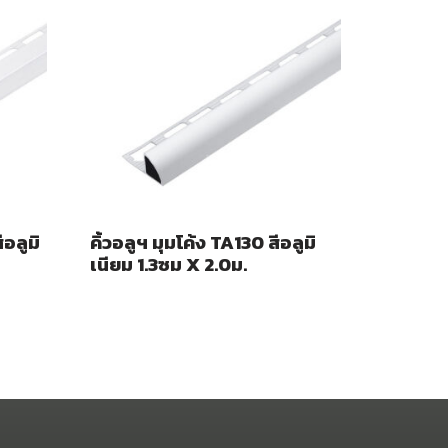
ีอลูมิ
คิ้วอลูฯ มุมโค้ง TA130 สีอลูมิ
เนียม 1.3ซม X 2.0ม.