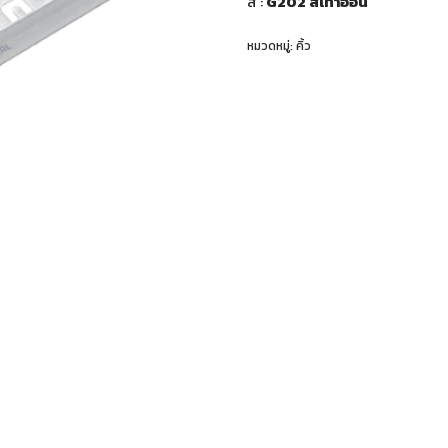
สี
:
G202 สีเทาอ่อน
หมวดหมู่:
คิ้ว