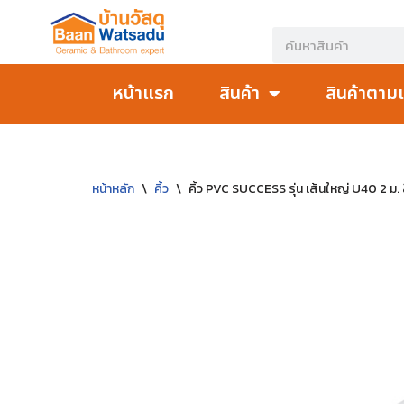
Skip
to
หน้าแรก
สินค้า
สินค้าตาม
content
หน้าหลัก
\
คิ้ว
\
คิ้ว PVC SUCCESS รุ่น เส้นใหญ่ U40 2 ม. 