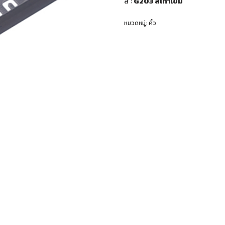
สี
:
G203 สีเทาเข้ม
หมวดหมู่:
คิ้ว