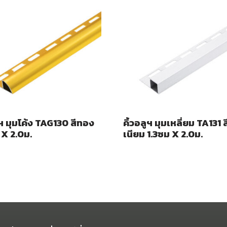
ูฯ มุมโค้ง TAG130 สีทอง
คิ้วอลูฯ มุมเหลี่ยม TA131 ส
 X 2.0ม.
เนียม 1.3ซม X 2.0ม.