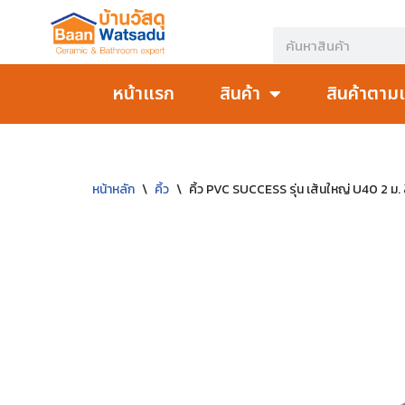
Skip
to
หน้าแรก
สินค้า
สินค้าตาม
content
หน้าหลัก
\
คิ้ว
\
คิ้ว PVC SUCCESS รุ่น เส้นใหญ่ U40 2 ม. ส