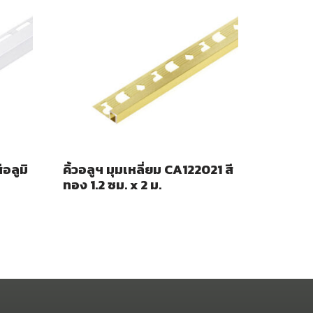
ีอลูมิ
คิ้วอลูฯ มุมเหลี่ยม CA122021 สี
ทอง 1.2 ซม. x 2 ม.