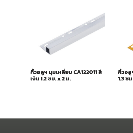
คิ้วอลูฯ มุมเหลี่ยม CA122011 สี
คิ้วอล
เงิน 1.2 ซม. x 2 ม.
1.3 ซม