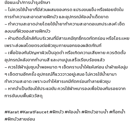
ข้อแนะนำ/การบำรุงรักษา
– ไม่ควรใช้น้ำยาที่มีส่วนผสมของกรด แปรงขนแข็ง หรือฝอยขัดใน
การทำความสะอาดสายฝักบัว และอุปกรณ์ห้องน้ำเด็ดขาด
– ทำความสะอาดง่ายโดยใช้น้ำยาทำความสะอาดอเนกประสงค์ เช็ด
ลงบนที่ผิวของสายฝักบัว
– ห้ามติดตั้งใกล้กับบริเวณที่มีสารเคมีฤทธิ์กรดกัดกร่อน หรือไอระเหย
เพราะส่งผลโดยตรงต่อผิวชุบภายนอกของผลิตภัณฑ์
– เพื่อป้องกันปัญหาผิวเป็นจุดดำ หรือเกิดความเสียหาย ควรติดตั้ง
อุปกรณ์หลังจากทำงานสี และงานปูนเสร็จเรียบร้อยแล้ว
– ควรใช้ผ้านุ่มชุบน้ำพอหมาด ๆ เช็ดคราบน้ำให้แห้งก่อน นำผ้าแห้งนุ่ม
ๆ เช็ดตามอีกครั้ง อุปกรณ์ก็แวววาวอยู่เสมอ ไม่ควรใช้น้ำยามา
ทำความสะอาด เพราะจะทำให้สารเคมีกัดกร่อนทำลายผิวชุบ
– หากจำเป็นต้องใช้ประแจขัน ควรใช้ผ้าหนารองเพื่อป้องกันรอยจาก
การขันบนพื้นผิววัสดุ
#Karat #KaratFaucet #ฝักบัว #ห้องน้ำ #ฝักบัวอาบน้ำ #ก๊อกน้ำ
#ฝักบัวสายอ่อน