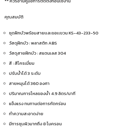
** ควรอ่านคู่มือการติดตั้งก่อนใช้งาน
คุณสมบัติ
ชุดฝักบัวพร้อมสายเเละขอเเขวน KS-43-233-50
วัสดุฝักบัว : พลาสติก ABS
วัสดุสายฝักบัว : สแตนเลส 304
สี : สีโครเมี่ยม
ปรับน้ำได้ 3 ระดับ
สายหมุนได้ 360 องศา
ปริมาณการไหลของน้ำ 4.9 ลิตร/นาที
แข็งแรง ทนทานต่อการกัดกร่อน
ทำความสะอาดง่าย
มีการชุบผิวมากถึง 8 ไมครอน