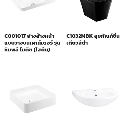
C001017 อ่างล้างหน้า
C1032MBK สุขภัณฑ์ชิ้น
แบบวางบนเคาน์เตอร์ รุ่น
เดียวสีดำ
ซิมพลี โมดิช (ไฮยีน)