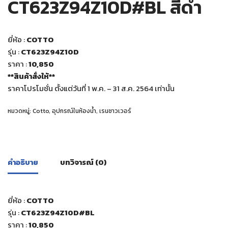
CT623Z94Z10D#BL สีดำ
ยี่ห้อ :
COTTO
รุ่น :
CT623Z94Z10D
ราคา
:
10,850
**สินค้าสั่งให้**
ราคาโปรโมชั่น ตั้งแต่วันที่ 1 พ.ค. – 31 ส.ค. 2564 เท่านั้น
หมวดหมู่:
Cotto
,
อุปกรณ์ในห้องน้ำ
,
เรนชาวเวอร์
คำอธิบาย
บทวิจารณ์ (0)
ยี่ห้อ :
COTTO
รุ่น :
CT623Z94Z10D#BL
ราคา
:
10,850