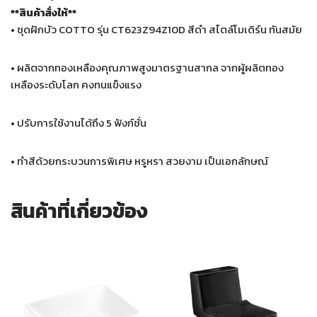
**สินค้าสั่งให้**
• ชุดฝักบัว COTTO รุ่น CT623Z94Z10D สีดำ สไตล์โมเดิร์น ทันสมัย
• ผลิตจากทองเหลืองคุณภาพสูงมาตรฐานสากล จากผู้ผลิตทอง
เหลืองระดับโลก คงทนแข็งแรง
• ปรับการใช้งานได้ถึง 5 ฟังก์ชั่น
• ทําสีด้วยกระบวนการพิเศษ หรูหรา สวยงาม เป็นเอกลักษณ์
สินค้าที่เกี่ยวข้อง