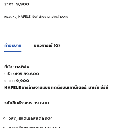
ราคา :
9,900
หมวดหมู่:
HAFELE
,
ซิงค์ล้างจาน
,
อ่างล้างจาน
คำอธิบาย
บทวิจารณ์ (0)
ยี่ห้อ :
Hafele
รหัส :
495.39.600
ราคา :
9,900
HAFELE อ่างล้างจานแบบติดตั้งบนเคาน์เตอร์: มาเรีย ซีรี่ย์
รหัสสินค้า: 495.39.600
วัสดุ: สแตนเลสสตีล 304
ความลึกของถาดหลุม 229 มม.