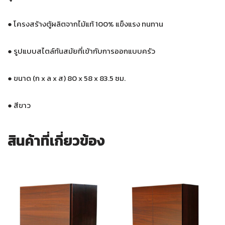
●
โครงสร้างตู้ผลิตจากไม้แท้ 100% แข็งแรง ทนทาน
●
รูปแบบสไตล์ทันสมัยที่เข้ากับการออกแบบครัว
●
ขนาด (ก x ล x ส) 80 x 58 x 83.5 ซม.
●
สีขาว
สินค้าที่เกี่ยวข้อง