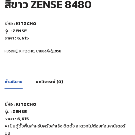
สีขาว ZENSE 8480
ยี่ห้อ :
KITZCHO
รุ่น :
ZENSE
ราคา
: 6,615
หมวดหมู่:
KITZCHO
,
บานซิงค์/ตู้แขวน
คำอธิบาย
บทวิจารณ์ (0)
ยี่ห้อ :
KITZCHO
รุ่น :
ZENSE
ราคา
: 6,615
●
เป็นตู้ตั้งพื้นสำหรับครัวสำเร็จ ติดตั้ง สะดวกไม่ต้องก่อเคาน์เตอร์
ปูน