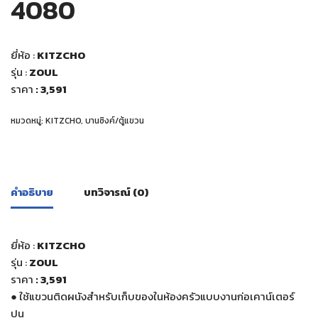
4080
ยี่ห้อ :
KITZCHO
รุ่น :
ZOUL
ราคา
: 3,591
หมวดหมู่:
KITZCHO
,
บานซิงค์/ตู้แขวน
คำอธิบาย
บทวิจารณ์ (0)
ยี่ห้อ :
KITZCHO
รุ่น :
ZOUL
ราคา
: 3,591
●
ใช้แขวนติดผนังสำหรับเก็บของในห้องครัวแบบงานก่อเคาน์เตอร์
ปูน