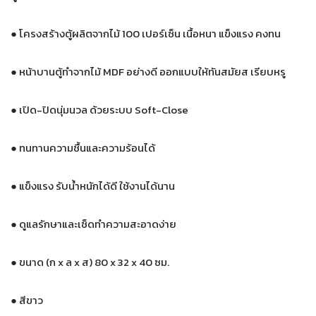
●
โครงสร้างตู้ผลิตจากไม้ 100 เปอร์เซ็น เนื้อหนา แข็งแรง คงทน
●
หน้าบานตู้ทำจากไม้ MDF อย่างดี ออกแบบให้ทันสมัยส เรียบหรู
●
เปิด-ปิดนุ่มนวล ด้วยระบบ Soft-Close
●
ทนทานความชื้นและความร้อนได้
●
แข็งแรง รับน้ำหนักได้ดี ใช้งานได้นาน
●
ดูแลรักษาและเช็ดทำความสะอาดง่าย
●
ขนาด (ก x ล x ส) 80 x 32 x 40 ซม.
●
สีขาว