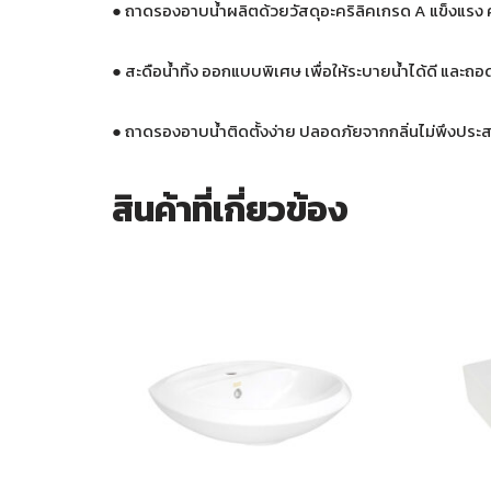
● ถาดรองอาบน้ำผลิตด้วยวัสดุอะคริลิคเกรด A แข็งแรง
● สะดือน้ำทิ้ง ออกแบบพิเศษ เพื่อให้ระบายน้ำได้ดี และ
● ถาดรองอาบน้ำติดตั้งง่าย ปลอดภัยจากกลิ่นไม่พึงประ
สินค้าที่เกี่ยวข้อง