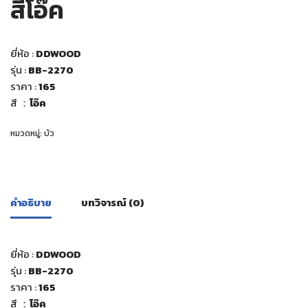
สีโอ๊ค
ยี่ห้อ :
DDWOOD
รุ่น :
BB-2270
ราคา :
165
สี ：
โอ๊ค
หมวดหมู่:
บัว
คำอธิบาย
บทวิจารณ์ (0)
ยี่ห้อ :
DDWOOD
รุ่น :
BB-2270
ราคา :
165
สี ：
โอ๊ค