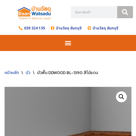
Skip
to
039 324 135
บ้านวัสดุ จันทบุรี
บ้านวัสดุ จันทบุรี
content
หน้าหลัก
\
บัว
\
บัวพื้น DDWOOD BL-1390 สีไม้แดง