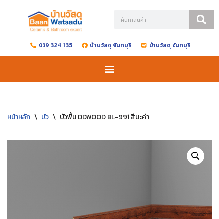
Skip
to
039 324 135
บ้านวัสดุ จันทบุรี
บ้านวัสดุ จันทบุรี
content
หน้าหลัก
\
บัว
\
บัวพื้น DDWOOD BL-991 สีมะค่า