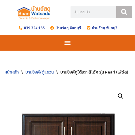
Skip
to
039 324 135
บ้านวัสดุ จันทบุรี
บ้านวัสดุ จันทบุรี
content
หน้าหลัก
\
บานซิงค์/ตู้แขวน
\
บานซิงค์คู่ใต้เตา สีโอ๊ค รุ่น Pearl (เพิร์ล)