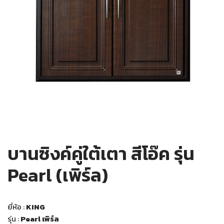
บานซิงค์คู่ใต้เตา สีโอ๊ค รุ่น
Pearl (เพิร์ล)
ยี่ห้อ :
KING
รุ่น :
Pearl เพิร์ล