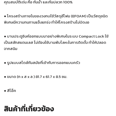
คุณสมบัติเด่น คือ กันน้ำ และกันปลวก 100%
●
โครงสร้างภายในของวงกบใช้วัสดุอีโฟม (EFOAM) เป็นวัสดุชนิด
พิเศษมีความทนทานแข็งแกร่ง ทำให้โครงสร้างไม่บิดงอ
●
บานประตูซิงค์ออกแบบมาอย่างพิเศษในระบบ Compact Lock ใช้
เป็นสลักสแตนเลส ไม่ต้องใช้บานพับโลหะในการติดตั้ง ทำให้ปลอด
จากสนิม
●
รูปแบบสไตล์ทันสมัยที่เข้ากับการออกแบบครัว
●
ขนาด (ก x ส x ล ) 81.7 x 61.7 x 8.5 ซม.
●
สีโอ๊ค
สินค้าที่เกี่ยวข้อง