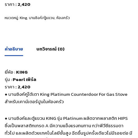
ราคา
: 2,420
หมวดหมู่:
King
,
บานซิงค์/ตู้แขวน
,
ห้องครัว
คำอธิบาย
บทวิจารณ์ (0)
ยี่ห้อ :
KING
รุ่น :
Pearl เพิร์ล
ราคา
: 2,420
●
บานซิงค์คู่ใต้เตา King Platinum Counterdoor For Gas Stove
สำหรับเคาน์เตอร์ปูนในห้องครัว
●
บานซิงค์และตู้แขวน KING รุ่น Platinum ผลิตจากพลาสติก HIPS
ซึ่งเป็นพลาสติกเกรด A มีความแข็งแรงทนทาน กว่าพีวีซีธรรมดา
ทั่วไป และผลิตด้วยเทคโนโลยีชั้นสูง ฉีดขึ้นรูปครั้งเดียวไม่มีรอยต่อ มี