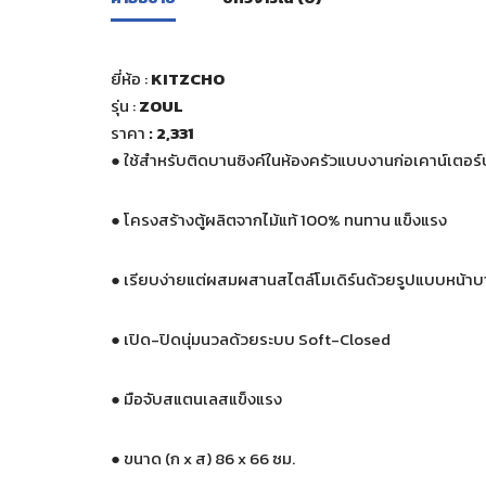
ยี่ห้อ :
KITZCHO
รุ่น :
ZOUL
ราคา
: 2,331
●
ใช้สำหรับติดบานซิงค์ในห้องครัวแบบงานก่อเคาน์เตอร์
●
โครงสร้างตู้ผลิตจากไม้แท้ 100% ทนทาน แข็งแรง
●
เรียบง่ายแต่ผสมผสานสไตล์โมเดิร์นด้วยรูปแบบหน้าบา
●
เปิด-ปิดนุ่มนวลด้วยระบบ Soft-Closed
●
มือจับสแตนเลสแข็งแรง
●
ขนาด (ก x ส) 86 x 66 ซม.