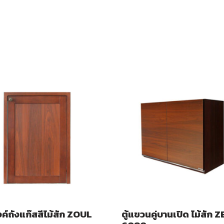
ค์ถังแก๊สสีไม้สัก ZOUL
ตู้แขวนคู่บานเปิด ไม้สัก 