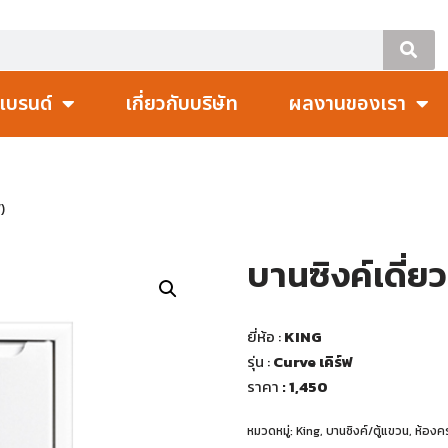
แบรนด์
เกี่ยวกับบริษัท
ผลงานของเรา
)
บานซิงค์เดี่ยว
ยี่ห้อ :
KING
รุ่น :
Curve เคิร์ฟ
ราคา
: 1,450
หมวดหมู่:
King
,
บานซิงค์/ตู้แขวน
,
ห้องคร