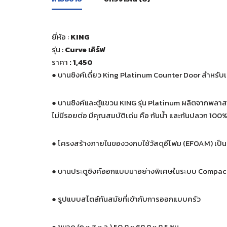
ยี่ห้อ :
KING
รุ่น :
Curve เคิร์ฟ
ราคา
: 1,450
●
บานซิงค์เดี่ยว King Platinum Counter Door สำหรับเ
●
บานซิงค์และตู้แขวน KING รุ่น Platinum ผลิตจากพลาสติ
ไม่มีรอยต่อ มีคุณสมบัติเด่น คือ กันน้ำ และกันปลวก 100
●
โครงสร้างภายในของวงกบใช้วัสดุอีโฟม (EFOAM) เป็นว
●
บานประตูซิงค์ออกแบบมาอย่างพิเศษในระบบ Compact L
●
รูปแบบสไตล์ทันสมัยที่เข้ากับการออกแบบครัว
●
ขนาด (ก x ส x ล ) 50.8 x 68.8 x 8.5 ซม.