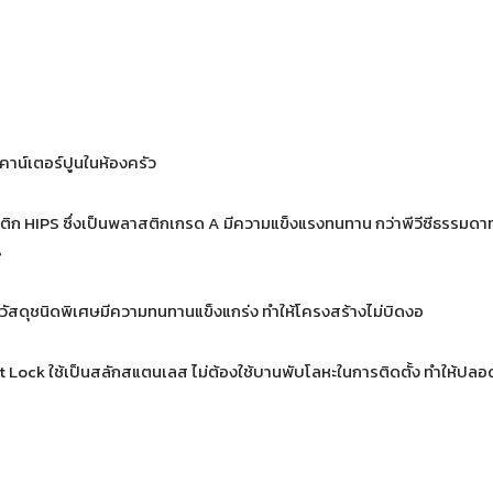
คาน์เตอร์ปูนในห้องครัว
ก HIPS ซึ่งเป็นพลาสติกเกรด A มีความแข็งแรงทนทาน กว่าพีวีซีธรรมดาทั่วไ
%
ัสดุชนิดพิเศษมีความทนทานแข็งแกร่ง ทำให้โครงสร้างไม่บิดงอ
ock ใช้เป็นสลักสแตนเลส ไม่ต้องใช้บานพับโลหะในการติดตั้ง ทำให้ปล