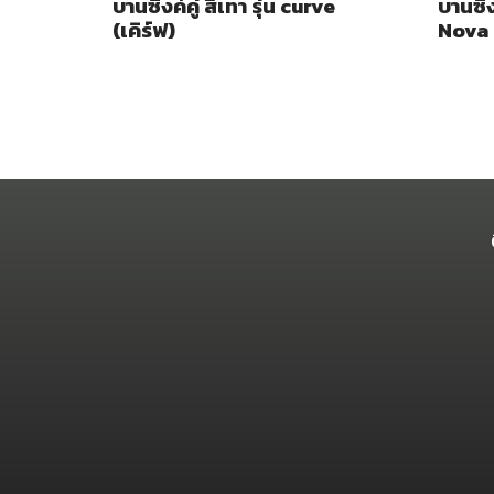
บานซิงค์คู่ สีเทา รุ่น curve
บานซิง
(เคิร์ฟ)
Nova 