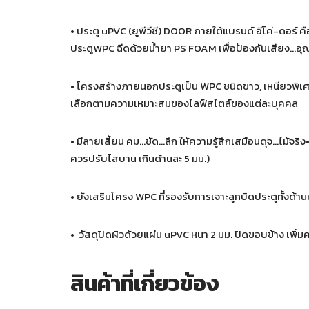
• ประตู uPVC (ยูพีวีซี) DOOR ภายใต้แบรนด์ อีโค่-ดอร์
ประตูWPC ฉีดด้วยน้ำยา PS FOAM เพื่อป้องกันเสียง…อุณ
• โครงสร้างภายนอกประตูเป็น WPC ชนิดขาว, เหนียวพิเศษ
เลือกตามความเหมาะสมของไลฟ์สไตล์ของแต่ละบุคคล
• มีลายเสี้ยน คม…ชัด…ลึก ให้ความรู้สึกเสมือนดุจ…ไม้จ
ควรปรับไสบาน เกินด้านละ 5 มม.)
• ยังเสริมโครง WPC ที่รองรับการเจาะลูกบิดประตูทั้งด
• วัสดุปิดผิวด้วยแผ่น uPVC หนา 2 มม. ปิดขอบข้าง เพ
สินค้าที่เกี่ยวข้อง