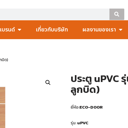
แบรนด์
เกี่ยวกับบริษัท
ผลงานของเรา
กบิด)
ประตู uPVC รุ
ลูกบิด)
ยี่ห้อ:
ECO-DOOR
รุ่น:
uPVC