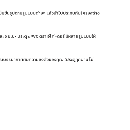
้วปั้มขึ้นรูปตามรูปแบบต่างๆ แล้วนำไปประกบกับโครงสร้าง
5 มม. • ประตู uPVC ตรา อีโค่-ดอร์ มีหลายรูปแบบให้
ะสมกับบรรยากาศกับความลงตัวของคุณ (ประตูทุกบาน ไม่