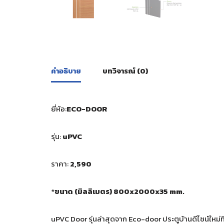
คำอธิบาย
บทวิจารณ์ (0)
ยี่ห้อ:
ECO-DOOR
รุ่น:
uPVC
ราคา:
2,590
*
ขนาด (มิลลิเมตร) 800x2000x35 mm.
uPVC Door รุ่นล่าสุดจาก Eco-door ประตูบ้านดีไซน์ใหม่ท