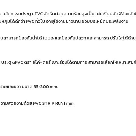
 คือ นวัตกรรมประตู uPVC อัดรีดด้วยความร้อนสูงเป็นแผ่นเรียบอัดฟิล์มแล
หภูมิได้ดีกว่า PVC ทั่วไป อายุใช้งานยาวนาน ช่วยประหยัดประพลังงาน
สามารถป้องกันน้ำได้ 100% และป้องกันปลวก และสามารถ ปรับใสได้ด้านละ 
ริง• ประตู uPVC ตรา อีโค่-ดอร์ เซาะร่องได้ตามการ สามารถเลือกให้เหมา
้านซ้ายและขวา ขนาด 95×300 mm.
ิ่มความสวยงามด้วย PVC STRIP หนา 1 mm.