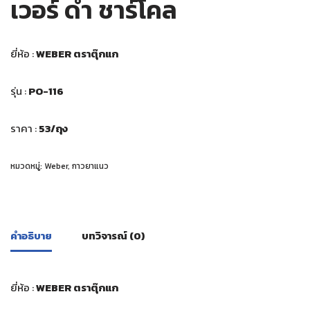
เวอร์ ดำ ชาร์โคล
ยี่ห้อ :
WEBER ตราตุ๊กแก
รุ่น :
PO-116
ราคา :
53/ถุง
หมวดหมู่:
Weber
,
กาวยาแนว
คำอธิบาย
บทวิจารณ์ (0)
ยี่ห้อ :
WEBER ตราตุ๊กแก