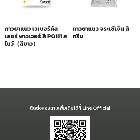
กาวยาแนว เวเบอร์คัล
กาวยาแนว จระเข้เงิน สี
เลอร์ พาวเวอร์ สี PO111 ส
ครีม
โนว์（สีขาว）
ติดต่อสอบถามเพิ่มเติมได้ที่ Line Official