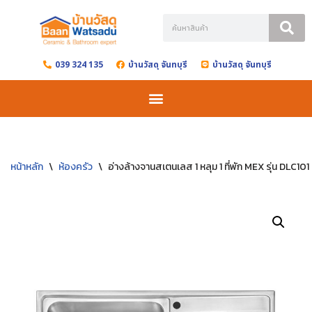
Skip
to
039 324 135
บ้านวัสดุ จันทบุรี
บ้านวัสดุ จันทบุรี
content
หน้าหลัก
\
ห้องครัว
\
อ่างล้างจานสเตนเลส 1 หลุม 1 ที่พัก MEX รุ่น DLC101