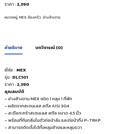
ราคา :
2,390
หมวดหมู่:
MEX
,
ห้องครัว
,
อ่างล้างจาน
คำอธิบาย
บทวิจารณ์ (0)
ยี่ห้อ :
MEX
รุ่น :
DLC101
ราคา :
2,390
คุณสมบัติ
– อ่างล้างจาน MEX ชนิด 1 หลุม 1 ที่พัก
– ผลิตจากสเตนเลส สตีล AISI 304
– สะดือตะกร้าสเตนเลส สตีล ขนาด 4.5 นิ้ว
– พร้อมที่กันกลิ่นในตัวท่อน้าล้น และท่อน้าทิ้ง P-TRAP
– สามารถติดตั้งได้ทั้งหลุมซ้ายและหลุมขวา