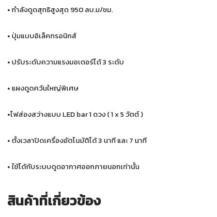
• กำลังดูดสุทธิสูงสุด 950 ลบ.ม/ชม.
• ปุ่มแบบอิเล็คทรอนิกส์
• ปรับระดับความแรงมอเตอร์ได้ 3 ระดับ
• แผงดูดควันใหญ่พิเศษ
•ไฟส่องสว่างแบบ LED bar 1 ดวง ( 1 x 5 วัตต์ )
• ตั้งเวลาปิดเครื่องอัตโนมัติได้ 3 นาที และ 7 นาที
• ใช้ได้กับระบบดูดอากาศออกภายนอกเท่านั้น
สินค้าที่เกี่ยวข้อง