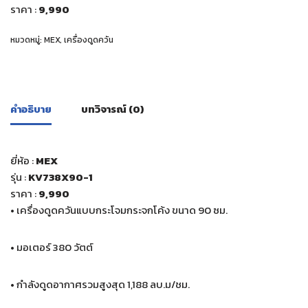
ราคา :
9
,990
หมวดหมู่:
MEX
,
เครื่องดูดควัน
คำอธิบาย
บทวิจารณ์ (0)
ยี่ห้อ :
MEX
รุ่น :
KV738X90-1
ราคา :
9
,990
• เครื่องดูดควันแบบกระโจมกระจกโค้ง ขนาด 90 ซม.
• มอเตอร์ 380 วัตต์
• กำลังดูดอากาศรวมสูงสุด 1,188 ลบ.ม/ชม.